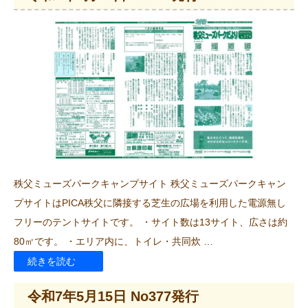
7
年
7
月
15
日
No379
発
行”
秩父ミューズパークキャンプサイト 秩父ミューズパークキャン
の
プサイトはPICA秩父に隣接する芝生の広場を利用した電源無し
フリーのテントサイトです。 ・サイト数は13サイト、広さは約
80㎡です。 ・エリア内に、トイレ・共同炊 …
“令
続きを読む
和
令和7年5月15日 No377発行
7