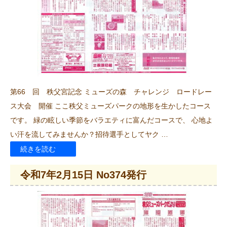
月
15
日
No376
発
行”
第66 回 秩父宮記念 ミューズの森 チャレンジ ロードレー
の
ス大会 開催 ここ秩父ミューズパークの地形を生かしたコース
です。 緑の眩しい季節をバラエティに富んだコースで、 心地よ
い汗を流してみませんか？招待選手としてヤク …
“令
続きを読む
和
令和7年2月15日 No374発行
7
年
3
月