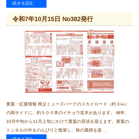
“令
続きを読む
和
令和7年10月15日 No382発行
7
年
11
月
15
日
No383
発
行”
黄葉・紅葉情報 秩父ミューズパークのスカイロード（約３㎞）
の
の両サイドに、約５００本のイチョウ並木があります。 例年、
10月中旬から11月上旬にかけて黄葉の見頃を迎えます。黄葉の
トンネルの中をのんびりと散策し、秋の風情を楽 …
“令