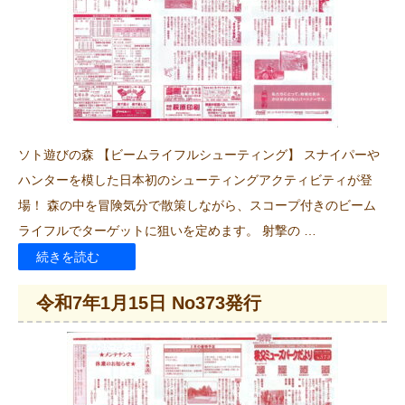
15
日
No375
発
行”
ソト遊びの森 【ビームライフルシューティング】 スナイパーや
の
ハンターを模した日本初のシューティングアクティビティが登
場！ 森の中を冒険気分で散策しながら、スコープ付きのビーム
ライフルでターゲットに狙いを定めます。 射撃の …
“令
続きを読む
和
令和7年1月15日 No373発行
7
年
2
月