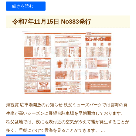
“令
続きを読む
和
令和7年11月15日 No383発行
7
年
12
月
15
日
No384
発
行”
海観賞 駐車場開放のお知らせ 秩父ミューズパークでは雲海の発
の
生率が高いシーズンに展望台駐車場を早朝開放しております。
秩父盆地では、夜に地表付近の空気が冷えて霧が発生することが
多く、早朝にかけて雲海を見ることができます。 …