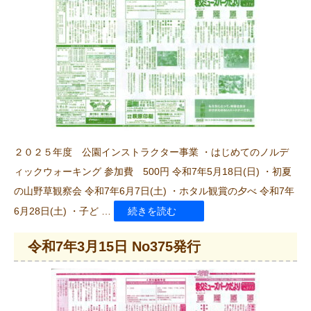
5
月
15
日
No377
発
行”
２０２５年度 公園インストラクター事業 ・はじめてのノルデ
の
ィックウォーキング 参加費 500円 令和7年5月18日(日) ・初夏
の山野草観察会 令和7年6月7日(土) ・ホタル観賞の夕べ 令和7年
“令
6月28日(土) ・子ど …
続きを読む
和
令和7年3月15日 No375発行
7
年
4