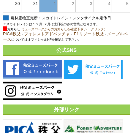
30
31
1
2
3
4
5
農林産物直売所・スカイトレイン・レンタサイクル定休日
※スカイトレインは１２月~２月は土日祝のみの営業となります。
お知らせ
ミューズパークからのお知らせを確認下さい （クリック）
PICA秩父
フォレストアドベンチャ
F1リゾート秩父
メープルベ
・
・
・
ース
についてはオフィシャルHPを確認して下さい。
公式SNS
外部リンク