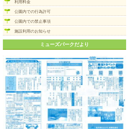
15
利用料金
日
公園内での行為許可
No373
公園内での禁止事項
発
施設利用のお知らせ
行”
ミューズパークだより
の