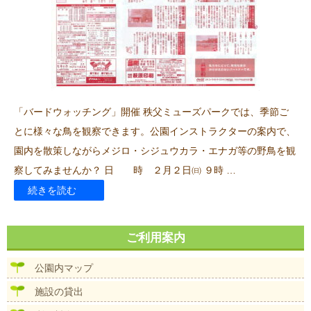
15
日
No374
発
行”
「バードウォッチング」開催 秩父ミューズパークでは、季節ご
の
とに様々な鳥を観察できます。公園インストラクターの案内で、
園内を散策しながらメジロ・シジュウカラ・エナガ等の野鳥を観
察してみませんか？ 日 時 ２月２日㈰ ９時 …
“令
続きを読む
和
7
ご利用案内
年
公園内マップ
1
施設の貸出
月