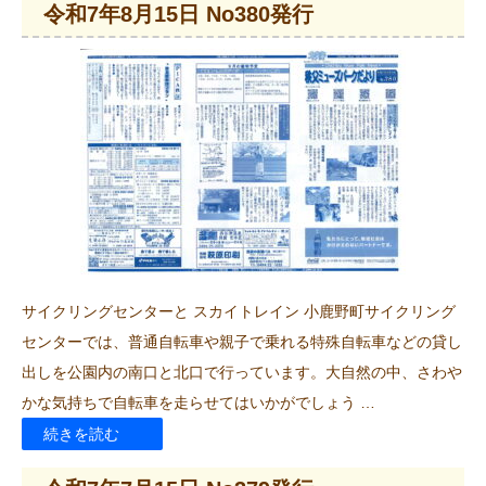
令和7年8月15日 No380発行
7
年
9
月
15
日
No381
発
行”
サイクリングセンターと スカイトレイン 小鹿野町サイクリング
の
センターでは、普通自転車や親子で乗れる特殊自転車などの貸し
出しを公園内の南口と北口で行っています。大自然の中、さわや
かな気持ちで自転車を走らせてはいかがでしょう …
“令
続きを読む
和