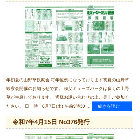
年
6
月
15
日
No378
発
行”
年初夏の山野草観察会 毎年恒例になっております初夏の山野草
の
観察会開催のお知らせです。 秩父ミューズパークは多くの山野
草が生息しております。 皆様お誘い合わせの上、是非ご参加く
“令
ださい。 日 時 6月7日(土) 午前9時30 …
続きを読む
和
令和7年4月15日 No376発行
7
年