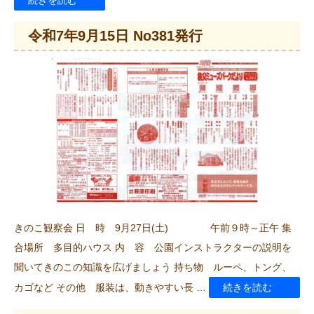
続きを読む
和
令和7年9月15日 No381発行
7
年
10
月
15
日
No382
発
行”
きのこ観察会 日 時 9月27日(土) 午前９時～正午 集
の
合場所 多目的ハウス 内 容 公園インストラクターの説明を
聞いてきのこの知識を広げましょう 持ち物 ルーペ、トング、
“令
カゴなど その他 服装は、動きやすい長 …
続きを読む
和