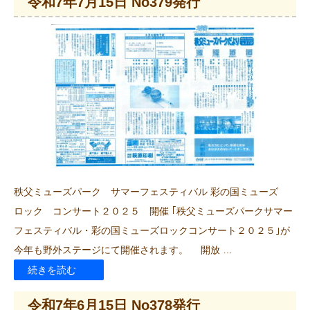
令和7年7月15日 No379発行
7
年
8
月
15
日
No380
発
行”
秩父ミューズパーク サマーフェスティバル 彩の国ミューズ
の
ロック コンサート２０２５ 開催 ｢秩父ミューズパークサマー
フェスティバル・彩の国ミューズロックコンサート２０２５｣が
今年も野外ステージにて開催されます。 開放 …
“令
続きを読む
和
令和7年6月15日 No378発行