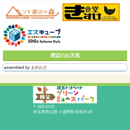
周辺のお天気
assembled by
まめわざ
〒368-0102
埼玉県秩父郡 小鹿野町長留2518