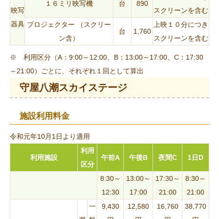
１６ミリ映写機
台
890
映写
スクリーンを含む
器具
プロジェクター （スクリー
上映１０分につき
台
1,760
ン含）
スクリーンを含む
※ 利用区分（A：9:00～12:00、B：13:00～17:00、C：17:30
～21:00）ごとに、それぞれ１回として算出
守屋八潮スカイステージ
施設利用料金
令和元年10月1日より適用
利用
利用施設
午前A
午後B
夜間C
1日D
区分
8:30～
13:00～
17:30～
8:30～
12:30
17:00
21:00
21:00
一
9,430
12,580
16,760
38,770