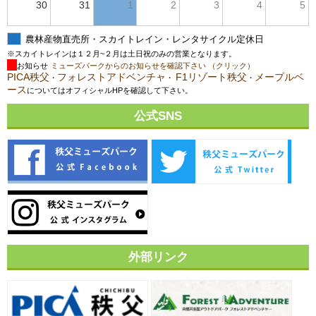
30
31
1
2
3
4
5
農林産物直売所・スカイトレイン・レンタサイクル定休日
※スカイトレインは１２月~２月は土日祝のみの営業となります。
お知らせ
ミューズパークからのお知らせを確認下さい （クリック）
PICA秩父
フォレストアドベンチャ
F1リゾート秩父
メープルベ
・
・
・
ース
についてはオフィシャルHPを確認して下さい。
公式SNS
外部リンク