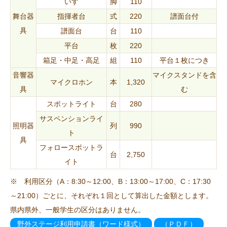
いす
脚
110
舞台器
指揮者台
式
220
譜面台付
具
譜面台
台
110
平台
枚
220
箱足・中足・高足
組
110
平台１枚につき
音響器
マイクスタンドを含
マイクロホン
本
1,320
具
む
スポットライト
台
280
サスペンションライ
照明器
列
990
ト
具
フォロースポットラ
台
2,750
イト
※ 利用区分（A：8:30～12:00、B：13:00～17:00、C：17:30
～21:00）ごとに、それぞれ１回として算出した金額とします。
県内県外、一般学生の区分はありません。
野外ステージ利用申請書（ワード様式）
（ＰＤＦ）