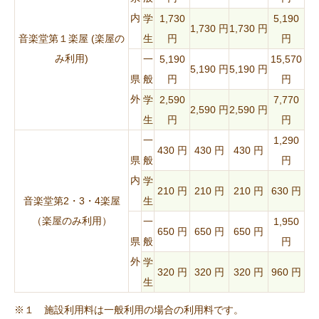
内
学
1,730
5,190
1,730 円
1,730 円
音楽堂第１楽屋 (楽屋の
生
円
円
み利用)
一
5,190
15,570
5,190 円
5,190 円
県
般
円
円
外
学
2,590
7,770
2,590 円
2,590 円
生
円
円
一
1,290
430 円
430 円
430 円
県
般
円
内
学
210 円
210 円
210 円
630 円
音楽堂第2・3・4楽屋
生
（楽屋のみ利用）
一
1,950
650 円
650 円
650 円
県
般
円
外
学
320 円
320 円
320 円
960 円
生
※１ 施設利用料は一般利用の場合の利用料です。