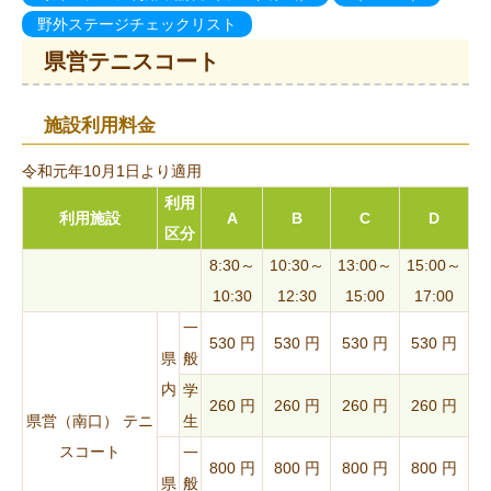
野外ステージチェックリスト
県営テニスコート
施設利用料金
令和元年10月1日より適用
利用
利用施設
A
B
C
D
区分
8:30～
10:30～
13:00～
15:00～
10:30
12:30
15:00
17:00
一
530 円
530 円
530 円
530 円
県
般
内
学
260 円
260 円
260 円
260 円
県営（南口） テニ
生
スコート
一
800 円
800 円
800 円
800 円
県
般