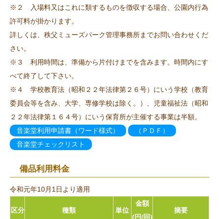
※２ 入場料又はこれに類するものを徴収する場合、公園内行為
許可料が掛かります。
詳しくは、秩父ミューズパーク管理事務所までお問い合わせくだ
さい。
※３ 利用時間は、準備から片付けまでを含みます。時間内にす
べて終了して下さい。
※４ 学校教育法（昭和２２年法律第２６号）にいう学校（教育
委員会等を含み、大学、専修学校は除く。）、児童福祉法（昭和
２２年法律第１６４号）にいう保育所が主催する事業は半額。
音楽堂利用申請書（ワード様式）
（ＰＤＦ）
音楽堂チェックリスト
備品利用料金
令和元年10月1日より適用
金額
区分
種類
単位
摘要
(円/回)