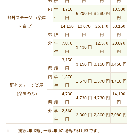
県
般
円
円
円
円
内
学
4,710
19,380
6,290 円
8,380 円
野外ステージ （楽屋
生
円
円
を含む）
一
14,150
18,870
25,140
58,160
県
般
円
円
円
円
外
学
7,070
12,570
29,070
9,430 円
生
円
円
円
一
3,150
3,150 円
3,150 円
9,450 円
県
般
円
内
学
1,570
1,570 円
1,570 円
4,710 円
野外ステージ楽屋
生
円
（楽屋のみ）
一
4,730
14,190
4,730 円
4,730 円
県
般
円
円
外
学
2,360
2,360 円
2,360 円
7,080 円
生
円
※１ 施設利用料は一般利用の場合の利用料です。