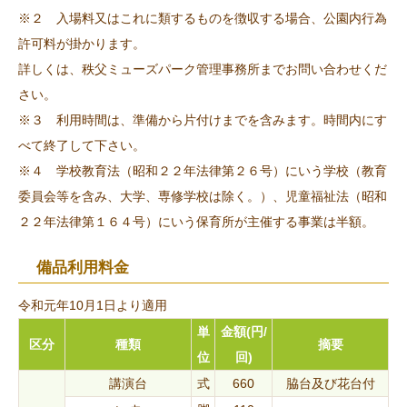
※２ 入場料又はこれに類するものを徴収する場合、公園内行為
許可料が掛かります。
詳しくは、秩父ミューズパーク管理事務所までお問い合わせくだ
さい。
※３ 利用時間は、準備から片付けまでを含みます。時間内にす
べて終了して下さい。
※４ 学校教育法（昭和２２年法律第２６号）にいう学校（教育
委員会等を含み、大学、専修学校は除く。）、児童福祉法（昭和
２２年法律第１６４号）にいう保育所が主催する事業は半額。
備品利用料金
令和元年10月1日より適用
単
金額(円/
区分
種類
摘要
位
回)
講演台
式
660
脇台及び花台付