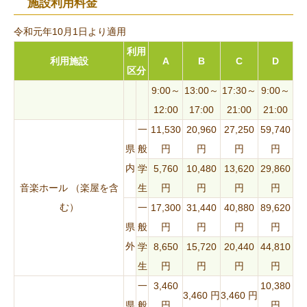
施設利用料金
令和元年10月1日より適用
利用
利用施設
A
B
C
D
区分
9:00～
13:00～
17:30～
9:00～
12:00
17:00
21:00
21:00
一
11,530
20,960
27,250
59,740
県
般
円
円
円
円
内
学
5,760
10,480
13,620
29,860
音楽ホール （楽屋を含
生
円
円
円
円
む）
一
17,300
31,440
40,880
89,620
県
般
円
円
円
円
外
学
8,650
15,720
20,440
44,810
生
円
円
円
円
一
3,460
10,380
3,460 円
3,460 円
県
般
円
円