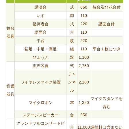
講演台
式
660
脇台及び花台付
いす
脚
110
指揮者台
式
220
譜面台付
舞台
譜面台
台
110
器具
平台
枚
220
箱足・中足・高足
組
110
平台１枚につき
びょうぶ
双
1,100
拡声装置
式
2,750
チャ
ワイヤレスマイク装置
ンネ
2,200
音響
ル
器具
マイクスタンドを
マイクロホン
本
1,320
含む
ステージスピーカー
台
550
グランドフルコンサートピ
台
11,000
調律料は含まない