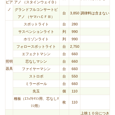
ピア
アノ （スタインウェイＤ）
ノ
グランドフルコンサートピ
台
3,850
調律料は含まない
アノ （ヤマハＣＦⅢ）
スポットライト
台
280
サスペンションライト
列
990
ホリゾンライト
列
990
フォロースポットライト
台
2,750
エフェクトマシン
台
660
照明
芯なしマシン
台
660
器具
ファイヤーマシン
台
660
ストロボ
台
550
ミラーボール
台
660
先玉
個
110
種板（ｴﾌｪｸﾄﾏｼﾝ用、芯なしﾏ
枚
110
ｼﾝ用）
上映１０分につき