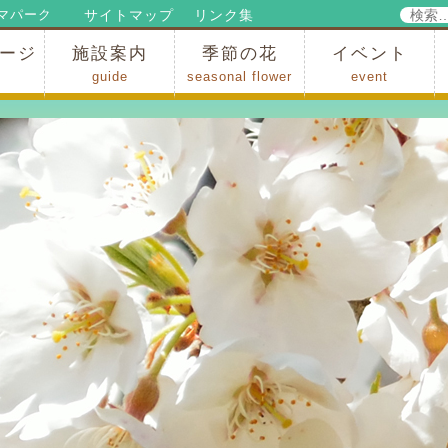
検
サイトマップ
リンク集
マパーク
索:
ージ
施設案内
季節の花
イベント
guide
seasonal flower
event
パークからのお知らせ
パークだより
ップ
出
の行為許可
の禁止行為
アトラクション
施設・イベント会場
レストラン・ショップ
スポーツ
花・自然
ハイキング・広場・景色
花の開花状況
梅
桜
スイセン
シャクナゲ
アジサイ
イチョウ
モミジの紅葉
写真展
インストラクター
コンサート
総合イベント