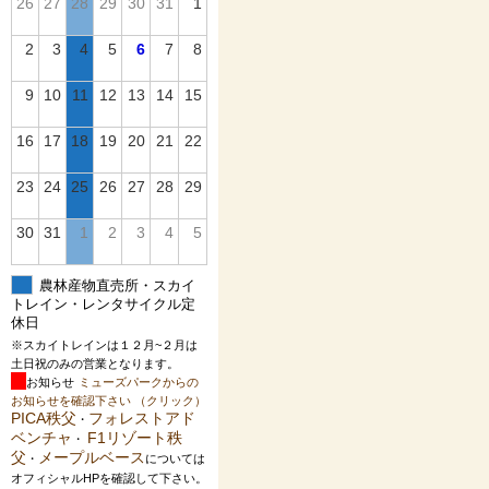
26
27
28
29
30
31
1
2
3
4
5
6
7
8
9
10
11
12
13
14
15
16
17
18
19
20
21
22
23
24
25
26
27
28
29
30
31
1
2
3
4
5
農林産物直売所・スカイ
トレイン・レンタサイクル定
休日
※スカイトレインは１２月~２月は
土日祝のみの営業となります。
お知らせ
ミューズパークからの
お知らせを確認下さい （クリック）
PICA秩父
フォレストアド
・
ベンチャ
F1リゾート秩
・
父
メープルベース
・
については
オフィシャルHPを確認して下さい。