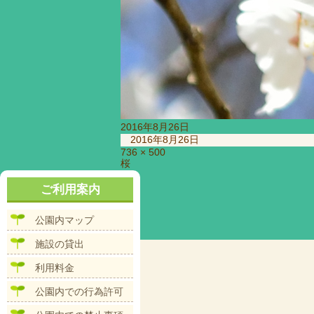
投
2016年8月26日
稿
2016年8月26日
日:
フ
736 × 500
投
桜
ル
稿
サ
ナ
ご利用案内
イ
ビ
ズ
ゲ
公園内マップ
ー
シ
施設の貸出
ョ
ン
利用料金
公園内での行為許可