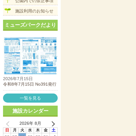
公園内での禁止事項
施設利用のお知らせ
ミューズパークだより
2026年7月15日
令和8年7月15日 No391発行
一覧を見る
施設カレンダー
2026年 8月
日
月
火
水
木
金
土