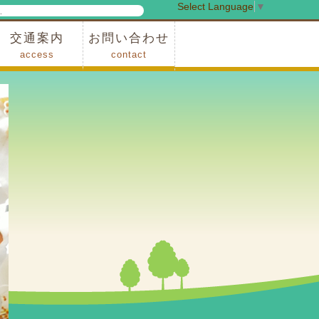
Select Language
▼
検
索
交通案内
お問い合わせ
access
contact
事業
車でお越しの場合
電車・バスでお越しの場合
※町営バスをご利用の場合
タクシーをご利用の場合
スカイトレイン(園内)
レンタサイクル(園内)
管理事務所
小鹿野町農林産物直売所
スポーツの森
F1リゾート秩父
フォレストアドベンシャー秩父
ソト遊びの森
メープルベース
西武観光バス秩父営業所