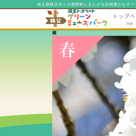
埼玉県秩父市と小鹿野町にまたがる自然豊かなテー
トップペ
top
桜
ミューズ
ミューズ
公園内マ
施設の貸
利用料金
公園内で
公園内で