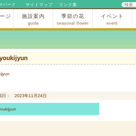
検
サイトマップ
リンク集
マパーク
索:
ージ
施設案内
季節の花
イベント
guide
seasonal flower
event
パークからのお知らせ
パークだより
ップ
出
の行為許可
の禁止行為
アトラクション
施設・イベント会場
レストラン・ショップ
スポーツ
花・自然
ハイキング・広場・景色
花の開花状況
梅
桜
スイセン
シャクナゲ
アジサイ
イチョウ
モミジの紅葉
写真展
インストラクター
コンサート
総合イベント
iyoukijyun
kijyun
日： 2023年11月24日
youkijyun