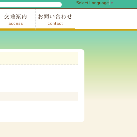
Select Language
▼
検
索
交通案内
お問い合わせ
access
contact
事業
車でお越しの場合
電車・バスでお越しの場合
※町営バスをご利用の場合
タクシーをご利用の場合
スカイトレイン(園内)
レンタサイクル(園内)
管理事務所
小鹿野町農林産物直売所
スポーツの森
F1リゾート秩父
フォレストアドベンシャー秩父
ソト遊びの森
メープルベース
西武観光バス秩父営業所