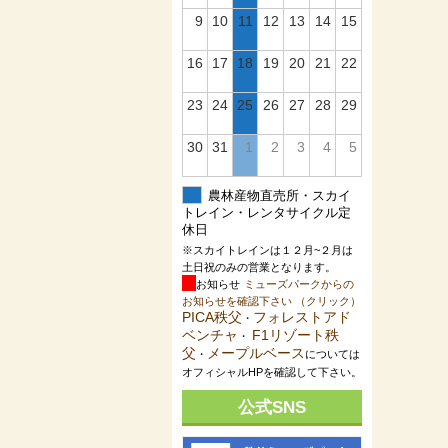
9
10
11
12
13
14
15
16
17
18
19
20
21
22
23
24
25
26
27
28
29
30
31
1
2
3
4
5
農林産物直売所・スカイ
トレイン・レンタサイクル定
休日
※スカイトレインは１２月~２月は
土日祝のみの営業となります。
お知らせ
ミューズパークからの
お知らせを確認下さい （クリック）
PICA秩父
フォレストアド
・
ベンチャ
F1リゾート秩
・
父
メープルベース
・
については
オフィシャルHPを確認して下さい。
公式SNS