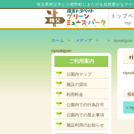
埼玉県秩父市と小鹿野町にまたがる自然豊かなテー
トップペ
top
ミューズ
ミューズ
公園内マ
施設の貸
利用料金
公園内で
公園内で
ホーム
メディア
>
>
> riyoukijyun
投
riyoukijyun
稿
r
ご利用案内
ナ
ビ
ゲ
riyou
公園内マップ
ー
シ
施設の貸出
ョ
ン
投稿
利用料金
公園内での行為許可
«
ri
公園内での禁止事項
施設利用のお知らせ