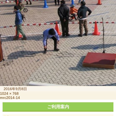
投
2016年9月8日
稿
フ
1024 × 768
投
mrc2014-14
日:
ル
稿
サ
ご利用案内
ナ
イ
ビ
ズ