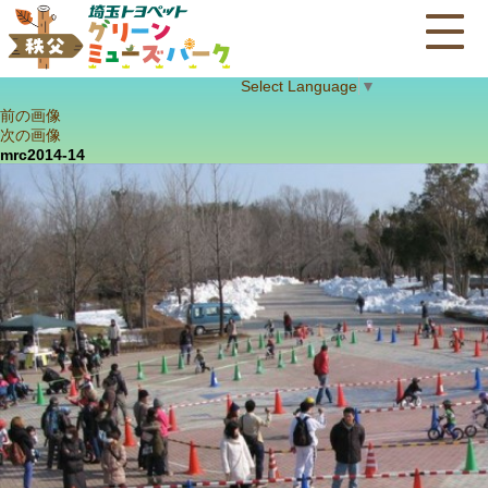
Select Language
▼
前の画像
次の画像
mrc2014-14