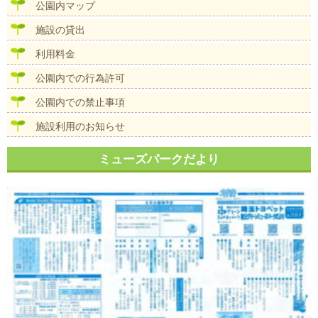
ゲ
公園内マップ
ー
シ
施設の貸出
ョ
ン
利用料金
公園内での行為許可
公園内での禁止事項
施設利用のお知らせ
ミューズパークだより