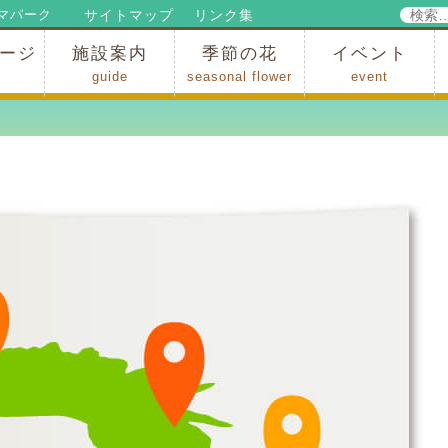
検
サイトマップ
リンク集
マパーク
索:
ージ
施設案内
季節の花
イベント
guide
seasonal flower
event
パークからのお知らせ
パークだより
ップ
出
の行為許可
の禁止行為
アトラクション
施設・イベント会場
レストラン・ショップ
スポーツ
花・自然
ハイキング・広場・景色
花の開花状況
梅
桜
スイセン
シャクナゲ
アジサイ
イチョウ
モミジの紅葉
写真展
インストラクター
コンサート
総合イベント