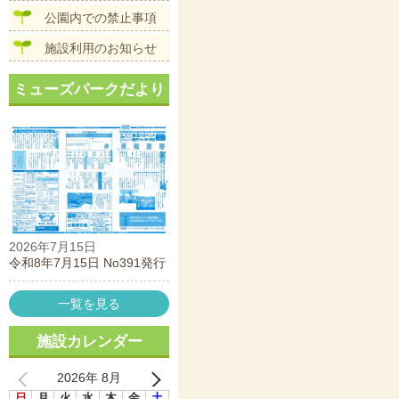
公園内での禁止事項
施設利用のお知らせ
ミューズパークだより
2026年7月15日
令和8年7月15日 No391発行
一覧を見る
施設カレンダー
2026年 8月
日
月
火
水
木
金
土