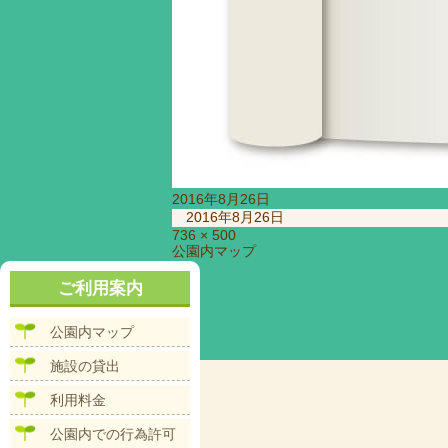
投
2016年8月26日
稿
2016年8月26日
日:
フ
736 × 500
投
公園内マップ
ル
稿
サ
ナ
ご利用案内
イ
ビ
ズ
ゲ
公園内マップ
ー
シ
施設の貸出
ョ
ン
利用料金
公園内での行為許可