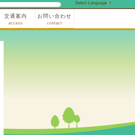
Select Language
▼
検
索
交通案内
お問い合わせ
access
contact
事業
車でお越しの場合
電車・バスでお越しの場合
※町営バスをご利用の場合
タクシーをご利用の場合
スカイトレイン(園内)
レンタサイクル(園内)
管理事務所
小鹿野町農林産物直売所
スポーツの森
F1リゾート秩父
フォレストアドベンシャー秩父
ソト遊びの森
メープルベース
西武観光バス秩父営業所