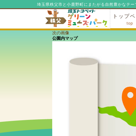
埼玉県秩父市と小鹿野町にまたがる自然豊かなテー
トップペ
top
次の画像
ミューズ
ミューズ
公園内マ
施設の貸
利用料金
公園内で
公園内で
公園内マップ