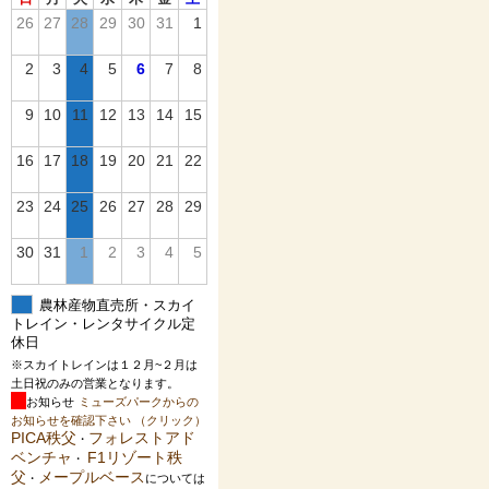
26
27
28
29
30
31
1
2
3
4
5
6
7
8
9
10
11
12
13
14
15
16
17
18
19
20
21
22
23
24
25
26
27
28
29
30
31
1
2
3
4
5
農林産物直売所・スカイ
トレイン・レンタサイクル定
休日
※スカイトレインは１２月~２月は
土日祝のみの営業となります。
お知らせ
ミューズパークからの
お知らせを確認下さい （クリック）
PICA秩父
フォレストアド
・
ベンチャ
F1リゾート秩
・
父
メープルベース
・
については