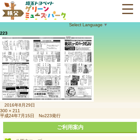
Select Language
▼
223
投
2016年8月29日
稿
フ
300 × 211
投
平成24年7月15日 No223発行
日:
ル
稿
サ
ナ
ご利用案内
イ
ビ
ズ
ゲ