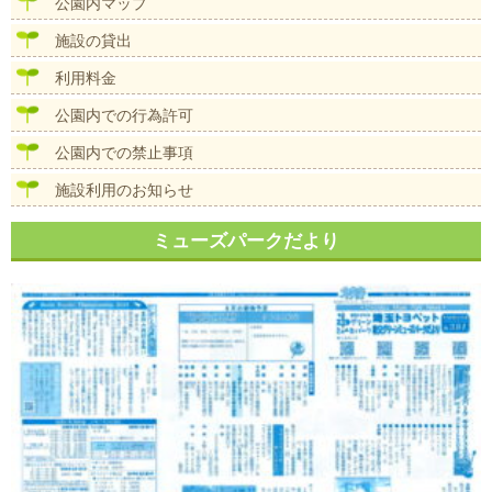
公園内マップ
ー
シ
施設の貸出
ョ
ン
利用料金
公園内での行為許可
公園内での禁止事項
施設利用のお知らせ
ミューズパークだより