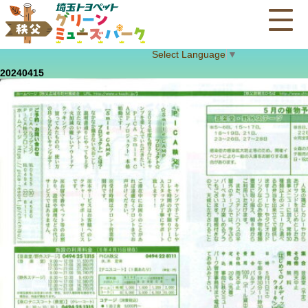
Select Language
▼
20240415