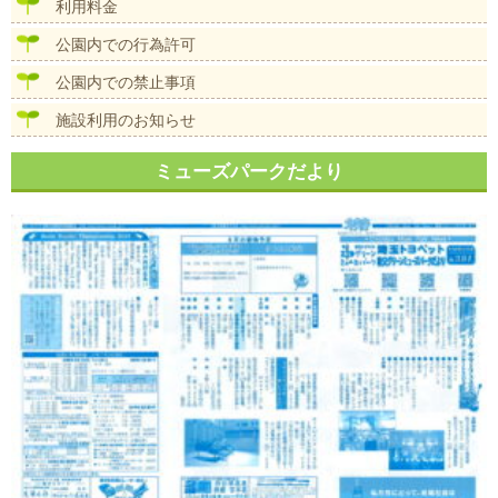
ン
利用料金
公園内での行為許可
公園内での禁止事項
施設利用のお知らせ
ミューズパークだより