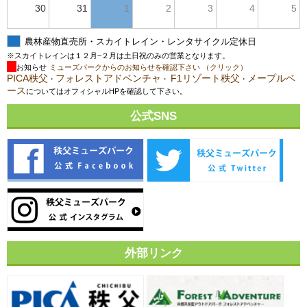
30
31
1
2
3
4
5
農林産物直売所・スカイトレイン・レンタサイクル定休日
※スカイトレインは１２月~２月は土日祝のみの営業となります。
お知らせ
ミューズパークからのお知らせを確認下さい （クリック）
PICA秩父
フォレストアドベンチャ
F1リゾート秩父
メープルベ
・
・
・
ース
についてはオフィシャルHPを確認して下さい。
公式SNS
外部リンク