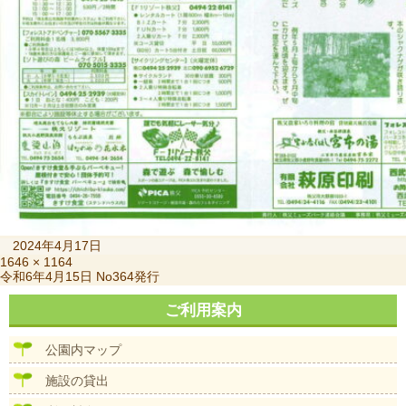
投
2024年4月17日
稿
フ
1646 × 1164
投
令和6年4月15日 No364発行
日:
ル
稿
サ
ナ
ご利用案内
イ
ビ
ズ
ゲ
公園内マップ
ー
シ
施設の貸出
ョ