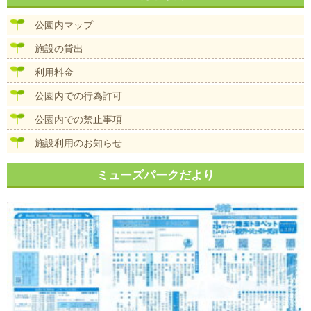
ビ
ゲ
公園内マップ
ー
シ
施設の貸出
ョ
ン
利用料金
公園内での行為許可
公園内での禁止事項
施設利用のお知らせ
ミューズパークだより