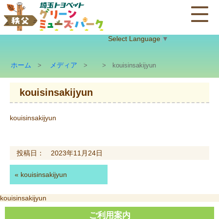
Select Language
▼
ホーム
メディア
>
>
> kouisinsakijyun
kouisinsakijyun
kouisinsakijyun
投稿日： 2023年11月24日
«
kouisinsakijyun
投
kouisinsakijyun
稿
ご利用案内
ナ