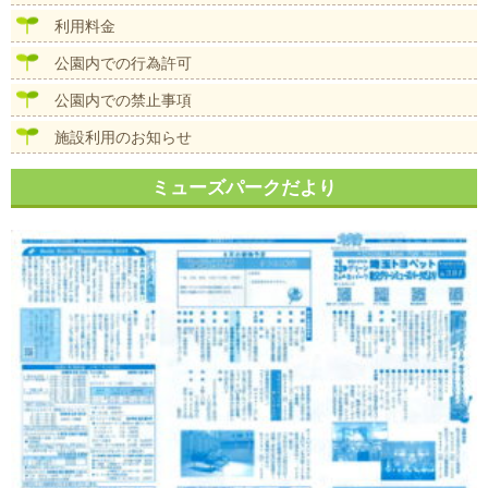
ョ
ン
利用料金
公園内での行為許可
公園内での禁止事項
施設利用のお知らせ
ミューズパークだより