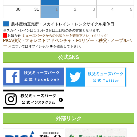
30
31
1
2
3
4
5
農林産物直売所・スカイトレイン・レンタサイクル定休日
※スカイトレインは１２月~２月は土日祝のみの営業となります。
お知らせ
ミューズパークからのお知らせを確認下さい （クリック）
PICA秩父
フォレストアドベンチャ
F1リゾート秩父
メープルベ
・
・
・
ース
についてはオフィシャルHPを確認して下さい。
公式SNS
外部リンク