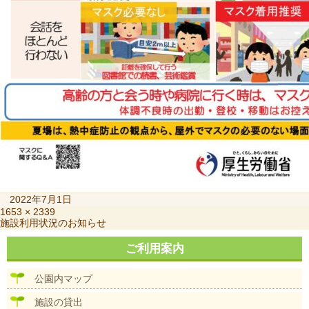
投
2022年7月1日
稿
フ
1653 × 2339
投
施設利用状況のお知らせ
日:
ル
稿
サ
ナ
ご利用案内
イ
ビ
ズ
ゲ
公園内マップ
ー
シ
施設の貸出