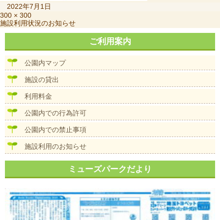
投
2022年7月1日
稿
フ
300 × 300
投
施設利用状況のお知らせ
日:
ル
稿
サ
ナ
ご利用案内
イ
ビ
ズ
ゲ
公園内マップ
ー
シ
施設の貸出
ョ
ン
利用料金
公園内での行為許可
公園内での禁止事項
施設利用のお知らせ
ミューズパークだより