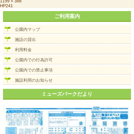
稿
フ
1199 × 388
投
HP241
日:
ル
稿
サ
ご利用案内
ナ
イ
ビ
ズ
ゲ
公園内マップ
ー
シ
施設の貸出
ョ
ン
利用料金
公園内での行為許可
公園内での禁止事項
施設利用のお知らせ
ミューズパークだより