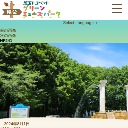
Select Language
▼
前の画像
次の画像
HP241
投
2024年8月1日