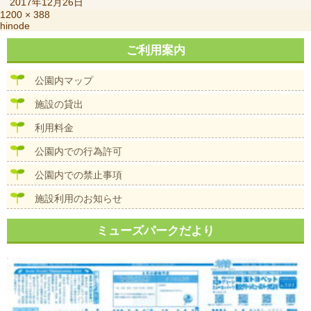
稿
2017年12月26日
日:
フ
1200 × 388
投
hinode
ル
稿
サ
ご利用案内
ナ
イ
ビ
ズ
ゲ
公園内マップ
ー
シ
施設の貸出
ョ
ン
利用料金
公園内での行為許可
公園内での禁止事項
施設利用のお知らせ
ミューズパークだより