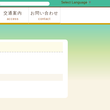
Select Language
▼
検
索
交通案内
お問い合わせ
access
contact
事業
車でお越しの場合
電車・バスでお越しの場合
※町営バスをご利用の場合
タクシーをご利用の場合
スカイトレイン(園内)
レンタサイクル(園内)
管理事務所
小鹿野町農林産物直売所
スポーツの森
F1リゾート秩父
フォレストアドベンシャー秩父
ソト遊びの森
メープルベース
西武観光バス秩父営業所