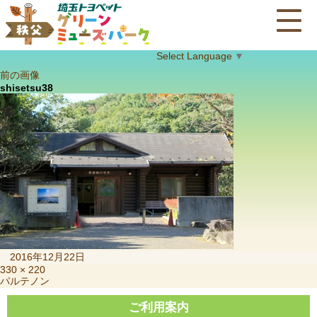
Select Language
▼
前の画像
shisetsu38
投
2016年12月22日
稿
フ
330 × 220
投
パルテノン
日:
ル
稿
サ
ナ
ご利用案内
イ