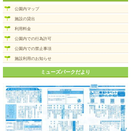
ビ
ズ
ゲ
公園内マップ
ー
シ
施設の貸出
ョ
ン
利用料金
公園内での行為許可
公園内での禁止事項
施設利用のお知らせ
ミューズパークだより