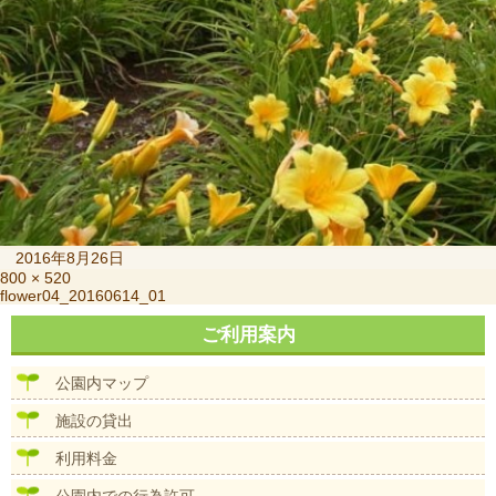
投
2016年8月26日
稿
フ
800 × 520
投
flower04_20160614_01
日:
ル
稿
サ
ご利用案内
ナ
イ
ビ
ズ
ゲ
公園内マップ
ー
シ
施設の貸出
ョ
ン
利用料金