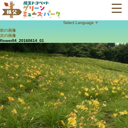
Select Language
▼
前の画像
次の画像
flower04_20160614_01