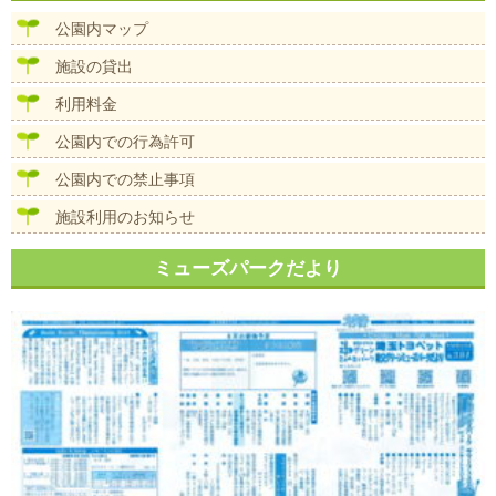
ビ
ズ
ゲ
公園内マップ
ー
シ
施設の貸出
ョ
ン
利用料金
公園内での行為許可
公園内での禁止事項
施設利用のお知らせ
ミューズパークだより