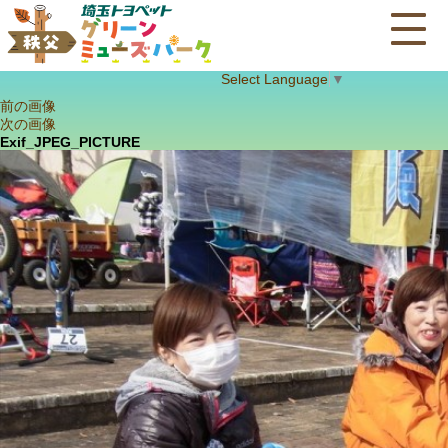
Select Language
▼
前の画像
次の画像
Exif_JPEG_PICTURE