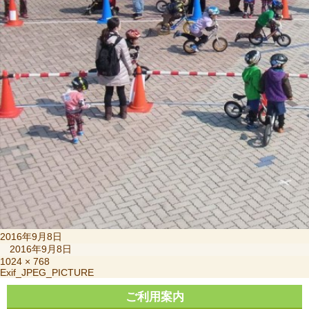
投
2016年9月8日
稿
2016年9月8日
日:
フ
1024 × 768
投
Exif_JPEG_PICTURE
ル
稿
サ
ご利用案内
ナ
イ