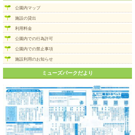
ビ
ズ
ゲ
公園内マップ
ー
シ
施設の貸出
ョ
ン
利用料金
公園内での行為許可
公園内での禁止事項
施設利用のお知らせ
ミューズパークだより