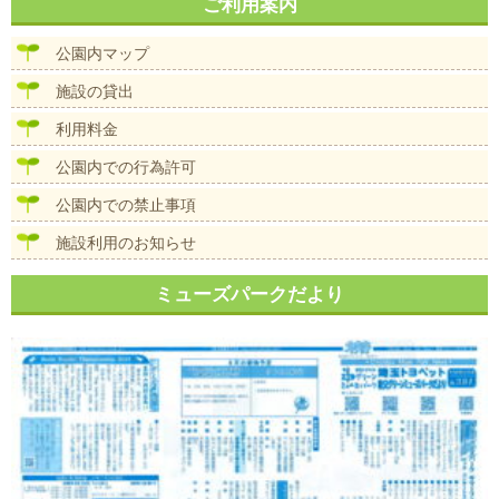
ナ
ご利用案内
イ
ビ
ズ
ゲ
公園内マップ
ー
シ
施設の貸出
ョ
ン
利用料金
公園内での行為許可
公園内での禁止事項
施設利用のお知らせ
ミューズパークだより