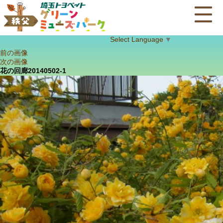
Select Language
▼
前の画像
次の画像
花の回廊20140502-1