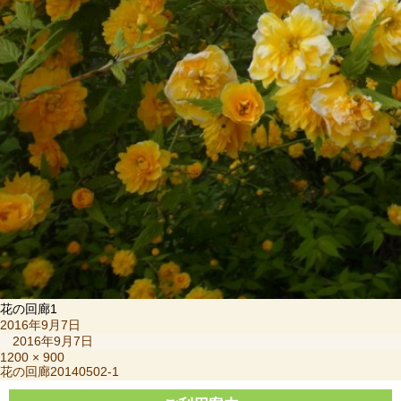
花の回廊1
投
2016年9月7日
稿
2016年9月7日
日:
フ
1200 × 900
投
花の回廊20140502-1
ル
稿
サ