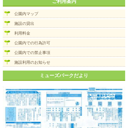
ナ
ご利用案内
イ
ビ
ズ
ゲ
公園内マップ
ー
シ
施設の貸出
ョ
ン
利用料金
公園内での行為許可
公園内での禁止事項
施設利用のお知らせ
ミューズパークだより