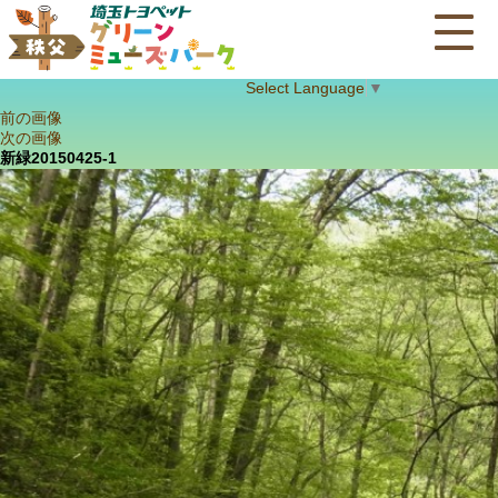
Select Language
▼
前の画像
次の画像
新緑20150425-1