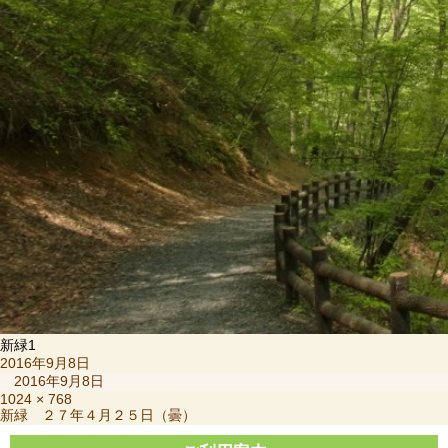
新緑1
投
2016年9月8日
稿
2016年9月8日
日:
フ
1024 × 768
投
新緑 ２７年４月２５日（曇）
ル
稿
サ