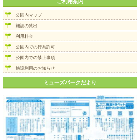
ナ
ご利用案内
イ
ビ
ズ
ゲ
公園内マップ
ー
シ
施設の貸出
ョ
ン
利用料金
公園内での行為許可
公園内での禁止事項
施設利用のお知らせ
ミューズパークだより