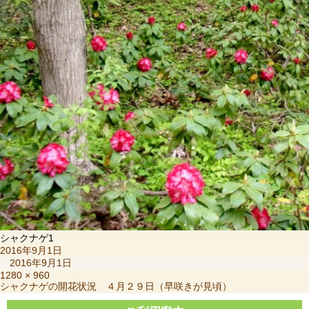
シャクナゲ1
投
2016年9月1日
稿
2016年9月1日
日:
フ
1280 × 960
投
シャクナゲの開花状況 ４月２９日（早咲きが見頃）
ル
稿
サ