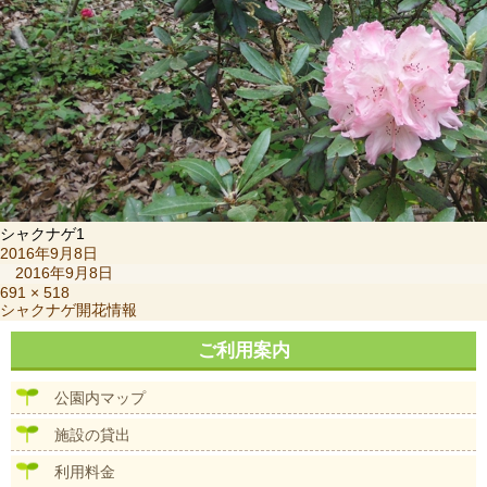
シャクナゲ1
投
2016年9月8日
稿
2016年9月8日
日:
フ
691 × 518
投
シャクナゲ開花情報
ル
稿
サ
ナ
ご利用案内
イ
ビ
ズ
ゲ
公園内マップ
ー
シ
施設の貸出
ョ
ン
利用料金