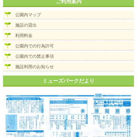
ナ
ご利用案内
イ
ビ
ズ
ゲ
公園内マップ
ー
シ
施設の貸出
ョ
ン
利用料金
公園内での行為許可
公園内での禁止事項
施設利用のお知らせ
ミューズパークだより