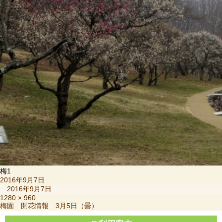
梅1
投
2016年9月7日
稿
2016年9月7日
日:
フ
1280 × 960
投
梅園 開花情報 3月5日（曇）
ル
稿
サ