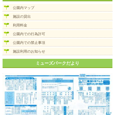
ビ
ズ
ゲ
公園内マップ
ー
シ
施設の貸出
ョ
ン
利用料金
公園内での行為許可
公園内での禁止事項
施設利用のお知らせ
ミューズパークだより