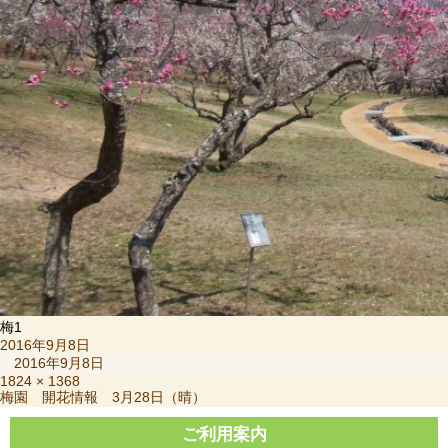
梅1
投
2016年9月8日
稿
2016年9月8日
日:
フ
1824 × 1368
投
梅園 開花情報 3月28日（晴）
ル
稿
サ
ナ
ご利用案内
イ