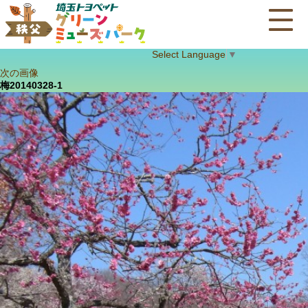
Select Language
▼
次の画像
梅20140328-1