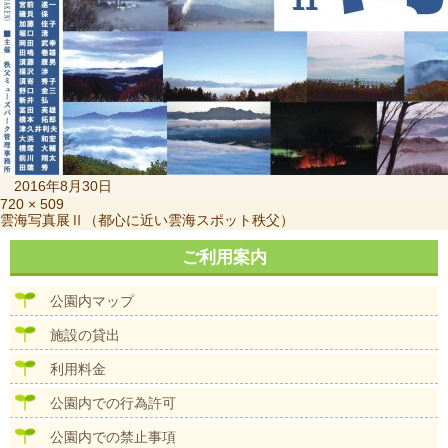
投
2016年8月30日
稿
フ
720 × 509
投
雲海写真展Ⅱ（都心に近い雲海スポット秩父）
日:
ル
稿
サ
ナ
ご利用案内
イ
ビ
ズ
ゲ
公園内マップ
ー
シ
施設の貸出
ョ
ン
利用料金
公園内での行為許可
公園内での禁止事項