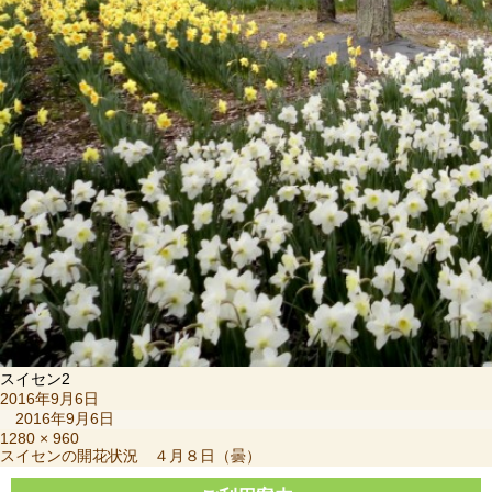
スイセン2
投
2016年9月6日
稿
2016年9月6日
日:
フ
1280 × 960
投
スイセンの開花状況 ４月８日（曇）
ル
稿
サ