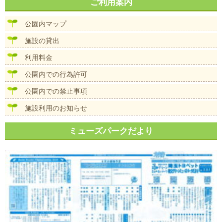
ナ
ご利用案内
イ
ビ
ズ
ゲ
公園内マップ
ー
シ
施設の貸出
ョ
ン
利用料金
公園内での行為許可
公園内での禁止事項
施設利用のお知らせ
ミューズパークだより