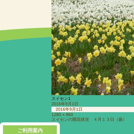
スイセン1
投
2016年9月1日
稿
2016年9月1日
日:
フ
1280 × 960
投
スイセンの開花状況 ４月１３日（曇）
ル
稿
サ
ナ
ご利用案内
イ