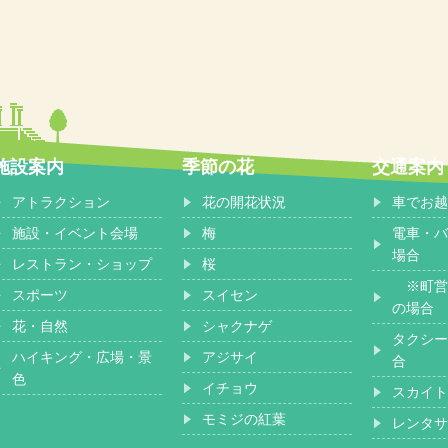
施設案内
季節の花
交通案内
アトラクション
花の開花状況
車でお越
施設・イベント会場
梅
電車・バ
場合
レストラン・ショップ
桜
※町営
スポーツ
スイセン
の場合
花・自然
シャクナゲ
タクシー
ハイキング・広場・景
アジサイ
合
色
イチョウ
スカイト
モミジの紅葉
レンタサ