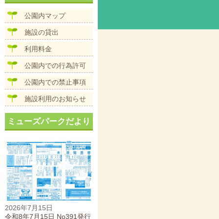
ビ
ズ
ゲ
公園内マップ
ー
シ
施設の貸出
ョ
ン
利用料金
公園内での行為許可
公園内での禁止事項
施設利用のお知らせ
ミューズパークだより
2026年7月15日
令和8年7月15日 No391発行