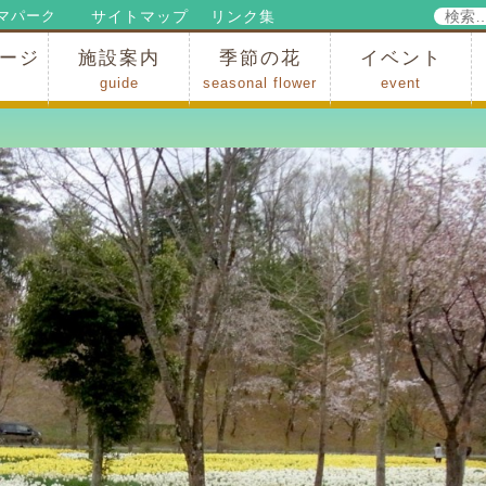
検
サイトマップ
リンク集
マパーク
索:
ージ
施設案内
季節の花
イベント
guide
seasonal flower
event
パークからのお知らせ
パークだより
ップ
出
の行為許可
の禁止行為
アトラクション
施設・イベント会場
レストラン・ショップ
スポーツ
花・自然
ハイキング・広場・景色
花の開花状況
梅
桜
スイセン
シャクナゲ
アジサイ
イチョウ
モミジの紅葉
写真展
インストラクター
コンサート
総合イベント