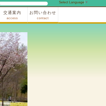
Select Language
▼
検
索
交通案内
お問い合わせ
access
contact
事業
車でお越しの場合
電車・バスでお越しの場合
※町営バスをご利用の場合
タクシーをご利用の場合
スカイトレイン(園内)
レンタサイクル(園内)
管理事務所
小鹿野町農林産物直売所
スポーツの森
F1リゾート秩父
フォレストアドベンシャー秩父
ソト遊びの森
メープルベース
西武観光バス秩父営業所