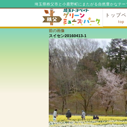
埼玉県秩父市と小鹿野町にまたがる自然豊かなテー
トップペ
top
前の画像
ミューズ
ミューズ
公園内マ
施設の貸
利用料金
公園内で
公園内で
スイセン20160413-1