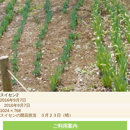
スイセン2
投
2016年9月7日
稿
2016年9月7日
日:
フ
1024 × 768
投
スイセンの開花状況 ３月２３日（晴）
ル
稿
サ
ナ
ご利用案内
イ