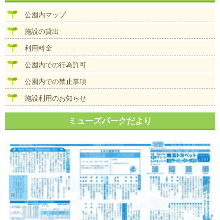
ビ
ズ
ゲ
公園内マップ
ー
シ
施設の貸出
ョ
ン
利用料金
公園内での行為許可
公園内での禁止事項
施設利用のお知らせ
ミューズパークだより