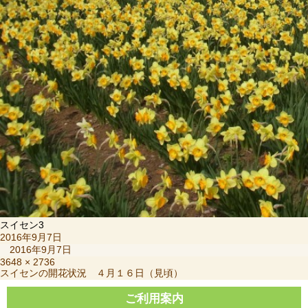
スイセン3
投
2016年9月7日
稿
2016年9月7日
日:
フ
3648 × 2736
投
スイセンの開花状況 ４月１６日（見頃）
ル
稿
サ
ナ
ご利用案内
イ