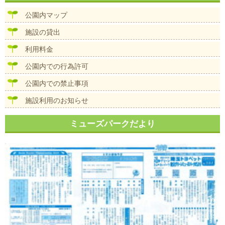
ビ
ズ
ゲ
公園内マップ
ー
シ
施設の貸出
ョ
ン
利用料金
公園内での行為許可
公園内での禁止事項
施設利用のお知らせ
ミューズパークだより