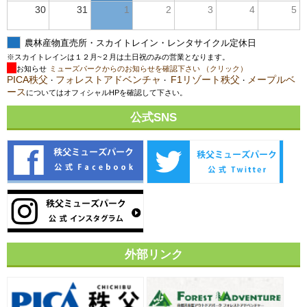
30
31
1
2
3
4
5
農林産物直売所・スカイトレイン・レンタサイクル定休日
※スカイトレインは１２月~２月は土日祝のみの営業となります。
お知らせ
ミューズパークからのお知らせを確認下さい （クリック）
PICA秩父
フォレストアドベンチャ
F1リゾート秩父
メープルベ
・
・
・
ース
についてはオフィシャルHPを確認して下さい。
公式SNS
外部リンク