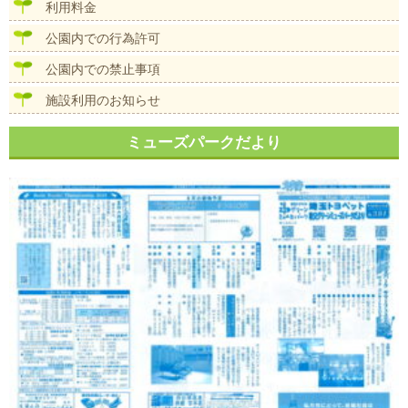
ン
利用料金
公園内での行為許可
公園内での禁止事項
施設利用のお知らせ
ミューズパークだより