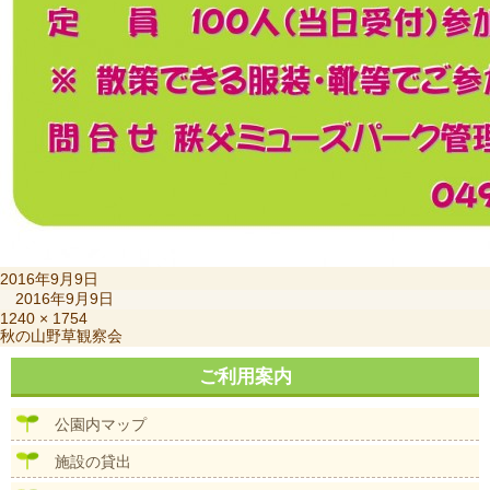
投
2016年9月9日
稿
2016年9月9日
日:
フ
1240 × 1754
投
秋の山野草観察会
ル
稿
サ
ナ
ご利用案内
イ
ビ
ズ
ゲ
公園内マップ
ー
シ
施設の貸出
ョ