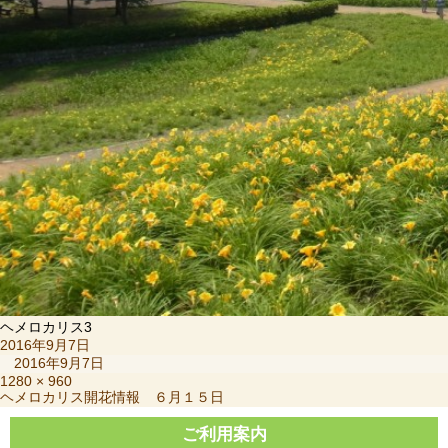
ヘメロカリス3
投
2016年9月7日
稿
2016年9月7日
日:
フ
1280 × 960
投
ヘメロカリス開花情報 ６月１５日
ル
稿
サ
ナ
ご利用案内
イ