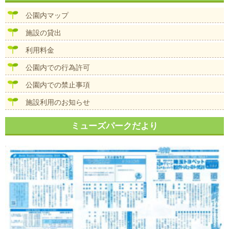
ビ
ズ
ゲ
公園内マップ
ー
シ
施設の貸出
ョ
ン
利用料金
公園内での行為許可
公園内での禁止事項
施設利用のお知らせ
ミューズパークだより