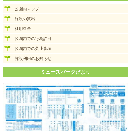
ビ
ズ
ゲ
公園内マップ
ー
シ
施設の貸出
ョ
ン
利用料金
公園内での行為許可
公園内での禁止事項
施設利用のお知らせ
ミューズパークだより