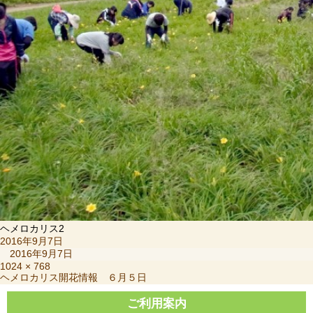
ヘメロカリス2
投
2016年9月7日
稿
2016年9月7日
日:
フ
1024 × 768
投
ヘメロカリス開花情報 ６月５日
ル
稿
サ
ナ
ご利用案内
イ