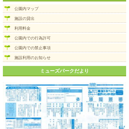
ビ
ズ
ゲ
公園内マップ
ー
シ
施設の貸出
ョ
ン
利用料金
公園内での行為許可
公園内での禁止事項
施設利用のお知らせ
ミューズパークだより