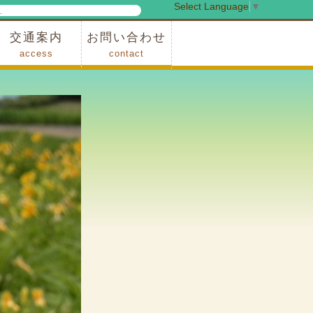
Select Language
▼
検
索
交通案内
お問い合わせ
access
contact
事業
車でお越しの場合
電車・バスでお越しの場合
※町営バスをご利用の場合
タクシーをご利用の場合
スカイトレイン(園内)
レンタサイクル(園内)
管理事務所
小鹿野町農林産物直売所
スポーツの森
F1リゾート秩父
フォレストアドベンシャー秩父
ソト遊びの森
メープルベース
西武観光バス秩父営業所