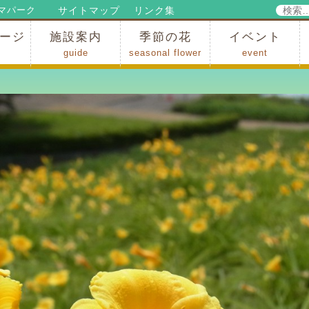
検
サイトマップ
リンク集
マパーク
索:
ージ
施設案内
季節の花
イベント
guide
seasonal flower
event
パークからのお知らせ
パークだより
ップ
出
の行為許可
の禁止行為
アトラクション
施設・イベント会場
レストラン・ショップ
スポーツ
花・自然
ハイキング・広場・景色
花の開花状況
梅
桜
スイセン
シャクナゲ
アジサイ
イチョウ
モミジの紅葉
写真展
インストラクター
コンサート
総合イベント