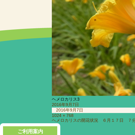
ヘメロカリス3
投
2016年9月7日
稿
2016年9月7日
日:
フ
1024 × 768
投
ヘメロカリスの開花状況 ６月１７日 ７
ル
稿
サ
ナ
ご利用案内
イ