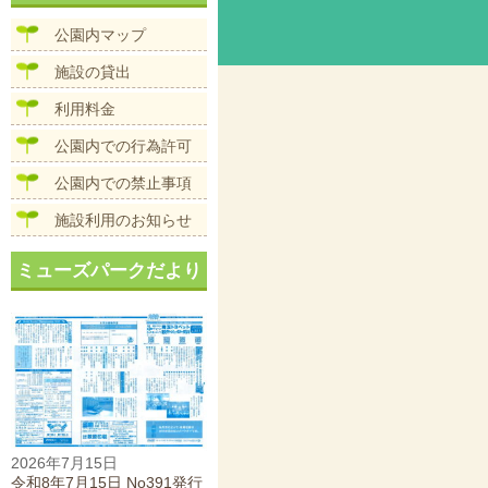
ビ
ズ
ゲ
公園内マップ
ー
シ
施設の貸出
ョ
ン
利用料金
公園内での行為許可
公園内での禁止事項
施設利用のお知らせ
ミューズパークだより
2026年7月15日
令和8年7月15日 No391発行