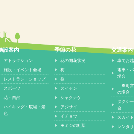
施設案内
季節の花
交通案内
アトラクション
花の開花状況
車でお越
施設・イベント会場
梅
電車・バ
場合
レストラン・ショップ
桜
※町営
スポーツ
スイセン
の場合
花・自然
シャクナゲ
タクシー
ハイキング・広場・景
アジサイ
合
色
イチョウ
スカイト
モミジの紅葉
レンタサ