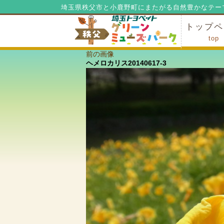
埼玉県秩父市と小鹿野町にまたがる自然豊かなテー
トップペ
top
前の画像
ミューズ
ミューズ
公園内マ
施設の貸
利用料金
公園内で
公園内で
ヘメロカリス20140617-3