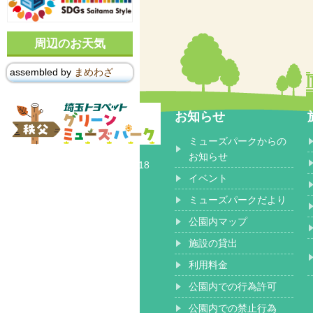
周辺のお天気
assembled by
まめわざ
お知らせ
ミューズパークからの
〒368-0102
お知らせ
埼玉県秩父郡 小鹿野町長留2518
イベント
ミューズパークだより
公園内マップ
施設の貸出
利用料金
公園内での行為許可
公園内での禁止行為