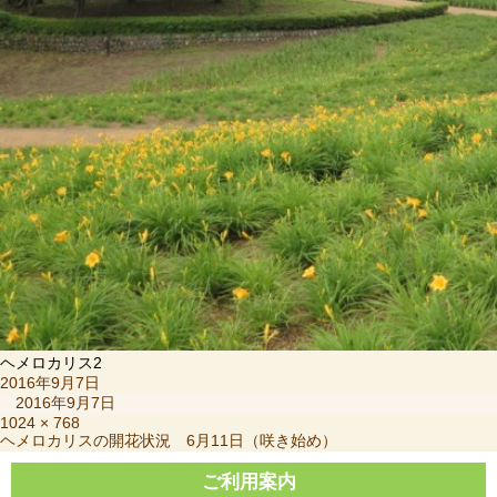
ヘメロカリス2
投
2016年9月7日
稿
2016年9月7日
日:
フ
1024 × 768
投
ヘメロカリスの開花状況 6月11日（咲き始め）
ル
稿
サ
ナ
ご利用案内
イ