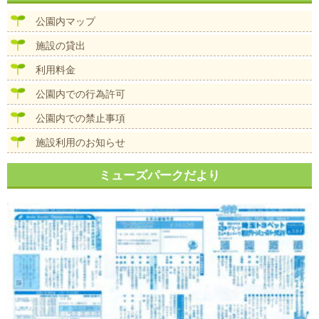
ビ
ズ
ゲ
公園内マップ
ー
シ
施設の貸出
ョ
ン
利用料金
公園内での行為許可
公園内での禁止事項
施設利用のお知らせ
ミューズパークだより