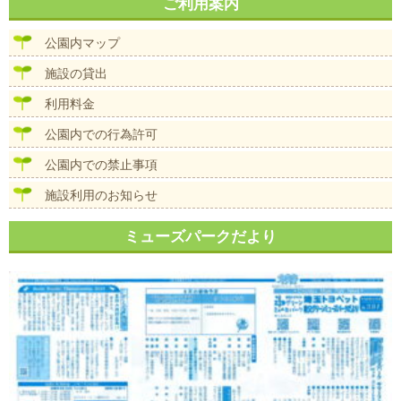
ナ
ご利用案内
イ
ビ
ズ
ゲ
公園内マップ
ー
シ
施設の貸出
ョ
ン
利用料金
公園内での行為許可
公園内での禁止事項
施設利用のお知らせ
ミューズパークだより