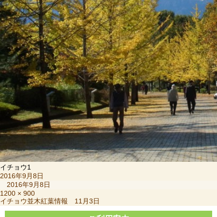
イチョウ1
投
2016年9月8日
稿
2016年9月8日
日:
フ
1200 × 900
投
イチョウ並木紅葉情報 11月3日
ル
稿
サ