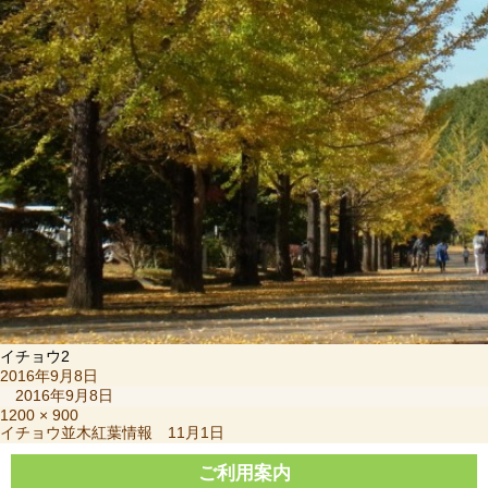
イチョウ2
投
2016年9月8日
稿
2016年9月8日
日:
フ
1200 × 900
投
イチョウ並木紅葉情報 11月1日
ル
稿
サ
ナ
ご利用案内
イ