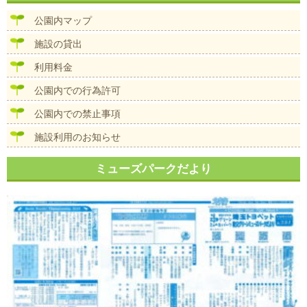
ビ
ズ
ゲ
公園内マップ
ー
シ
施設の貸出
ョ
ン
利用料金
公園内での行為許可
公園内での禁止事項
施設利用のお知らせ
ミューズパークだより