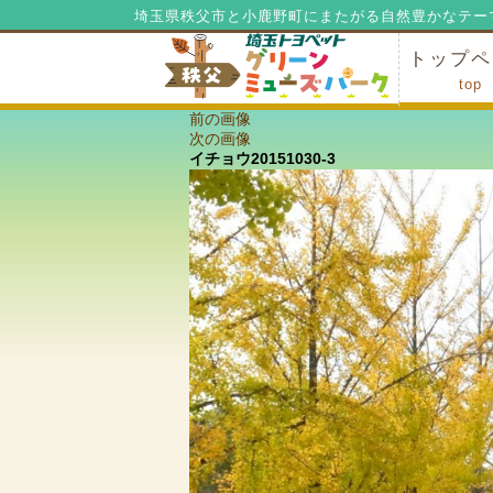
埼玉県秩父市と小鹿野町にまたがる自然豊かなテー
トップペ
top
前の画像
ミューズ
ミューズ
公園内マ
施設の貸
利用料金
公園内で
公園内で
次の画像
イチョウ20151030-3