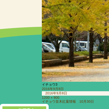
イチョウ3
投
2016年9月8日
稿
2016年9月8日
日:
フ
1200 × 900
投
イチョウ並木紅葉情報 10月30日
ル
稿
サ