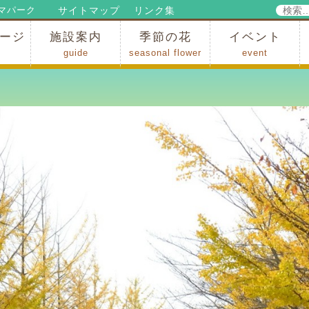
検
サイトマップ
リンク集
マパーク
索:
ージ
施設案内
季節の花
イベント
guide
seasonal flower
event
パークからのお知らせ
パークだより
ップ
出
の行為許可
の禁止行為
アトラクション
施設・イベント会場
レストラン・ショップ
スポーツ
花・自然
ハイキング・広場・景色
花の開花状況
梅
桜
スイセン
シャクナゲ
アジサイ
イチョウ
モミジの紅葉
写真展
インストラクター
コンサート
総合イベント