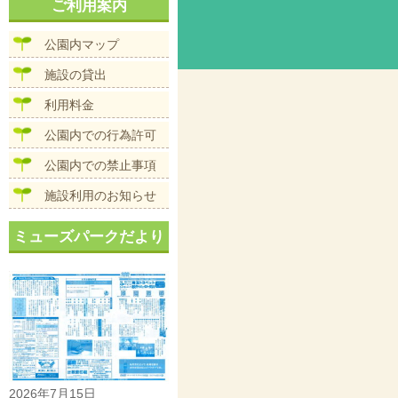
ナ
ご利用案内
イ
ビ
ズ
ゲ
公園内マップ
ー
シ
施設の貸出
ョ
ン
利用料金
公園内での行為許可
公園内での禁止事項
施設利用のお知らせ
ミューズパークだより
2026年7月15日