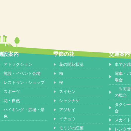
施設案内
季節の花
交通案内
アトラクション
花の開花状況
車でお越
施設・イベント会場
梅
電車・バ
場合
レストラン・ショップ
桜
※町営
スポーツ
スイセン
の場合
花・自然
シャクナゲ
タクシー
ハイキング・広場・景
アジサイ
合
色
イチョウ
スカイト
モミジの紅葉
レンタサ