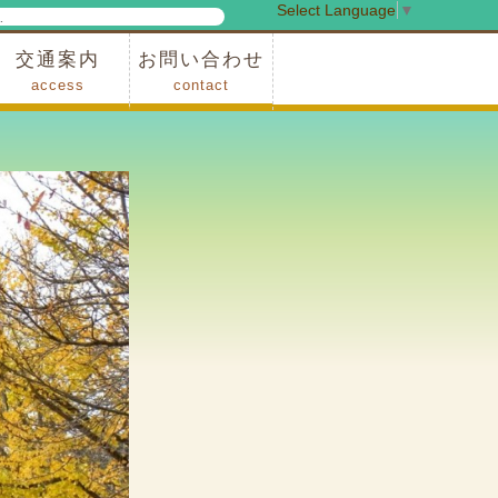
Select Language
▼
検
索
交通案内
お問い合わせ
access
contact
事業
車でお越しの場合
電車・バスでお越しの場合
※町営バスをご利用の場合
タクシーをご利用の場合
スカイトレイン(園内)
レンタサイクル(園内)
管理事務所
小鹿野町農林産物直売所
スポーツの森
F1リゾート秩父
フォレストアドベンシャー秩父
ソト遊びの森
メープルベース
西武観光バス秩父営業所