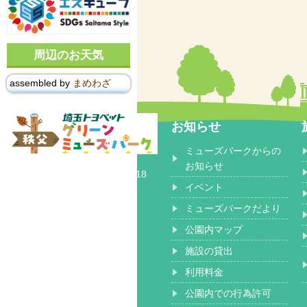
周辺のお天気
assembled by
まめわざ
お知らせ
ミューズパークからの
〒368-0102
お知らせ
埼玉県秩父郡 小鹿野町長留2518
イベント
ミューズパークだより
公園内マップ
施設の貸出
利用料金
公園内での行為許可