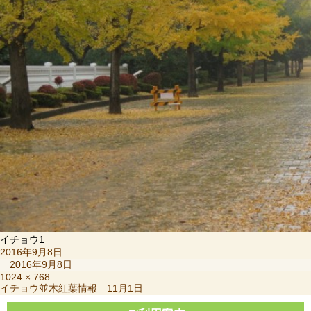
イチョウ1
投
2016年9月8日
稿
2016年9月8日
日:
フ
1024 × 768
投
イチョウ並木紅葉情報 11月1日
ル
稿
サ