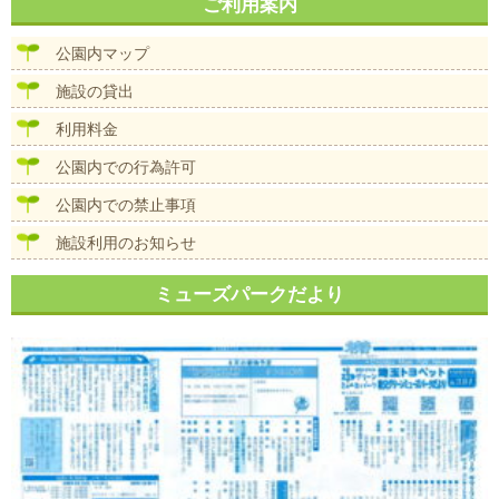
ナ
ご利用案内
イ
ビ
ズ
ゲ
公園内マップ
ー
シ
施設の貸出
ョ
ン
利用料金
公園内での行為許可
公園内での禁止事項
施設利用のお知らせ
ミューズパークだより