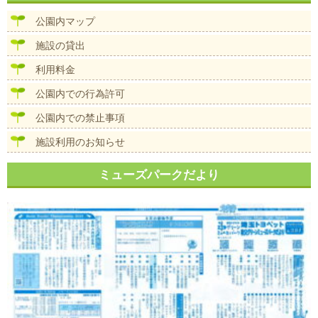
ビ
ズ
ゲ
公園内マップ
ー
シ
施設の貸出
ョ
ン
利用料金
公園内での行為許可
公園内での禁止事項
施設利用のお知らせ
ミューズパークだより