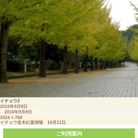
イチョウ2
投
2016年9月8日
稿
2016年9月8日
日:
フ
1024 × 768
投
イチョウ並木紅葉情報 10月21日
ル
稿
サ
ナ
ご利用案内
イ