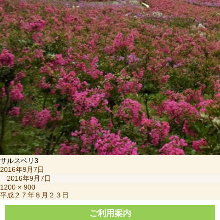
サルスベリ3
投
2016年9月7日
稿
2016年9月7日
日:
フ
1200 × 900
投
平成２７年８月２３日
ル
稿
サ
ナ
ご利用案内
イ