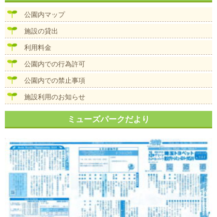
ビ
ズ
ゲ
公園内マップ
ー
シ
施設の貸出
ョ
ン
利用料金
公園内での行為許可
公園内での禁止事項
施設利用のお知らせ
ミューズパークだより