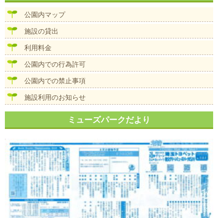
ビ
ズ
ゲ
公園内マップ
ー
シ
施設の貸出
ョ
ン
利用料金
公園内での行為許可
公園内での禁止事項
施設利用のお知らせ
ミューズパークだより