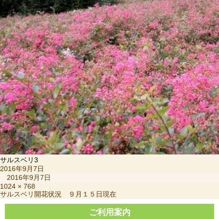
サルスベリ3
投
2016年9月7日
稿
2016年9月7日
日:
フ
1024 × 768
投
サルスベリ開花状況 ９月１５日現在
ル
稿
サ
ナ
ご利用案内
イ