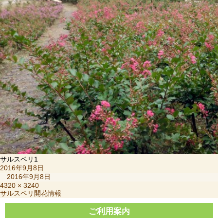
サルスベリ1
投
2016年9月8日
稿
2016年9月8日
日:
フ
4320 × 3240
投
サルスベリ開花情報
ル
稿
サ
ナ
ご利用案内
イ