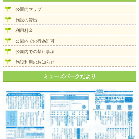
ビ
ズ
ゲ
公園内マップ
ー
シ
施設の貸出
ョ
ン
利用料金
公園内での行為許可
公園内での禁止事項
施設利用のお知らせ
ミューズパークだより