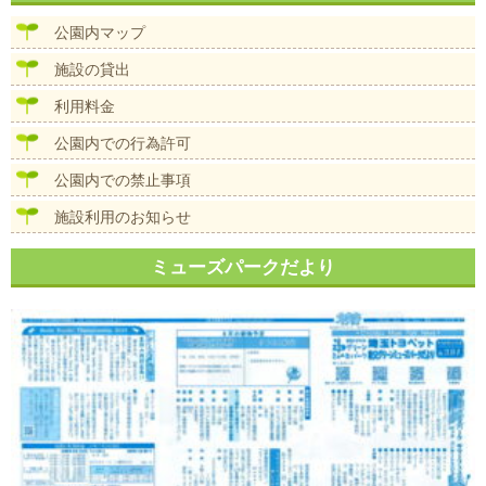
ビ
ズ
ゲ
公園内マップ
ー
シ
施設の貸出
ョ
ン
利用料金
公園内での行為許可
公園内での禁止事項
施設利用のお知らせ
ミューズパークだより