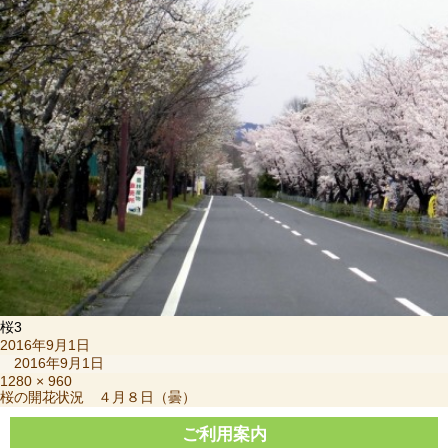
桜3
投
2016年9月1日
稿
2016年9月1日
日:
フ
1280 × 960
投
桜の開花状況 ４月８日（曇）
ル
稿
サ
ナ
ご利用案内
イ