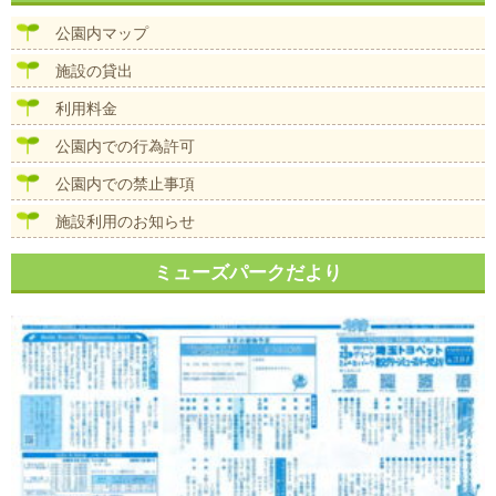
ビ
ズ
ゲ
公園内マップ
ー
シ
施設の貸出
ョ
ン
利用料金
公園内での行為許可
公園内での禁止事項
施設利用のお知らせ
ミューズパークだより