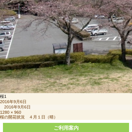
桜1
投
2016年9月6日
稿
2016年9月6日
日:
フ
1280 × 960
投
桜の開花状況 ４月１日（晴）
ル
稿
サ
ナ
ご利用案内
イ