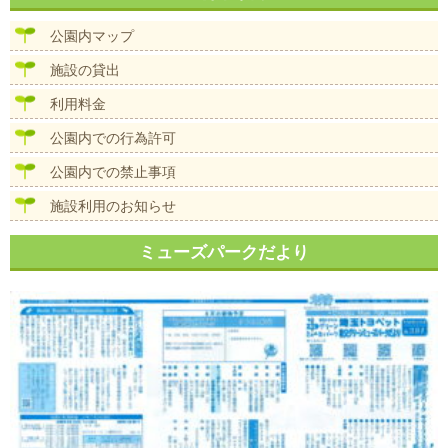
ビ
ゲ
公園内マップ
ー
シ
施設の貸出
ョ
ン
利用料金
公園内での行為許可
公園内での禁止事項
施設利用のお知らせ
ミューズパークだより