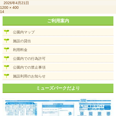
稿
2026年4月21日
日:
フ
1200 × 400
投
14
ル
稿
サ
ご利用案内
ナ
イ
ビ
ズ
ゲ
公園内マップ
ー
シ
施設の貸出
ョ
ン
利用料金
公園内での行為許可
公園内での禁止事項
施設利用のお知らせ
ミューズパークだより