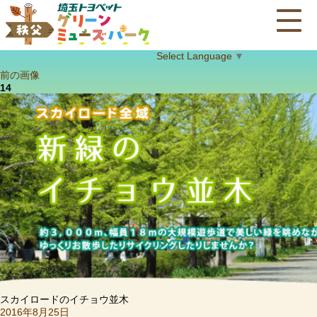
Select Language
▼
前の画像
14
スカイロードのイチョウ並木
投
2016年8月25日