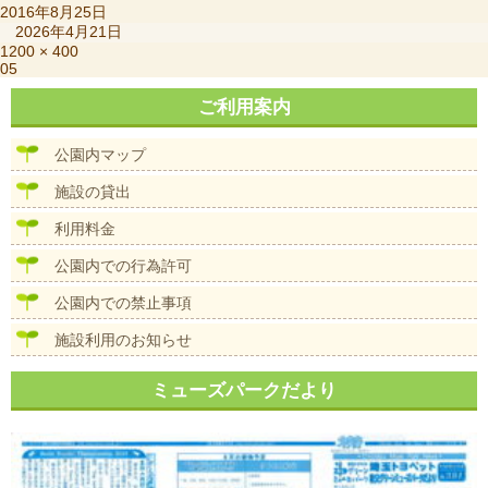
投
2016年8月25日
稿
2026年4月21日
日:
フ
1200 × 400
投
05
ル
稿
サ
ご利用案内
ナ
イ
ビ
ズ
ゲ
公園内マップ
ー
シ
施設の貸出
ョ
ン
利用料金
公園内での行為許可
公園内での禁止事項
施設利用のお知らせ
ミューズパークだより