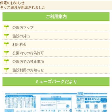
投
前
停電のお知らせ
稿
の
次
キッズ遊具が新設されました
ナ
投
の
ビ
稿:
投
ご利用案内
ゲ
稿:
ー
公園内マップ
シ
ョ
施設の貸出
ン
利用料金
公園内での行為許可
公園内での禁止事項
施設利用のお知らせ
ミューズパークだより